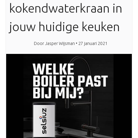
kokendwaterkraan in
Webshop onderdelen
Blog
jouw huidige keuken
Inloggen
Door Jasper Wijsman • 27 januari 2021