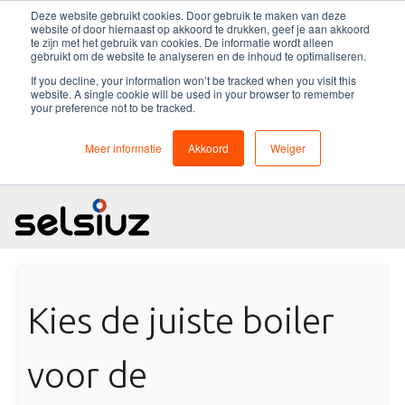
Deze website gebruikt cookies. Door gebruik te maken van deze
website of door hiernaast op akkoord te drukken, geef je aan akkoord
te zijn met het gebruik van cookies. De informatie wordt alleen
gebruikt om de website te analyseren en de inhoud te optimaliseren.
If you decline, your information won’t be tracked when you visit this
website. A single cookie will be used in your browser to remember
Selsiuz
your preference not to be tracked.
Meer informatie
Akkoord
Weiger
Kokend water kraan
Service en garantie
Over Selsiuz
Nieuws
Kies de juiste boiler
Dealers
voor de
Collectie