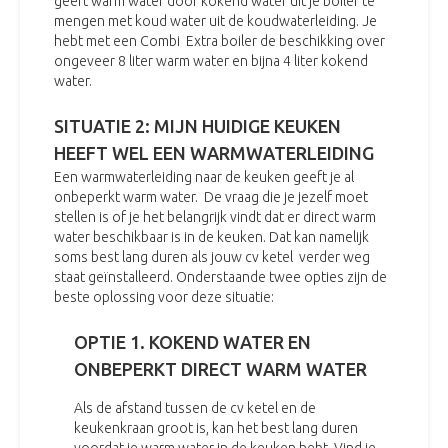
geeft warm water door kokend water uit je boiler te
mengen met koud water uit de koudwaterleiding. Je
hebt met een Combi Extra boiler de beschikking over
ongeveer 8 liter warm water en bijna 4 liter kokend
water.
SITUATIE 2: MIJN HUIDIGE KEUKEN
HEEFT WEL EEN WARMWATERLEIDING
Een warmwaterleiding naar de keuken geeft je al
onbeperkt warm water. De vraag die je jezelf moet
stellen is of je het belangrijk vindt dat er direct warm
water beschikbaar is in de keuken. Dat kan namelijk
soms best lang duren als jouw cv ketel verder weg
staat geïnstalleerd. Onderstaande twee opties zijn de
beste oplossing voor deze situatie:
OPTIE 1. KOKEND WATER EN
ONBEPERKT DIRECT WARM WATER
Als de afstand tussen de cv ketel en de
keukenkraan groot is, kan het best lang duren
voordat je warm water in de keuken hebt. Vind je