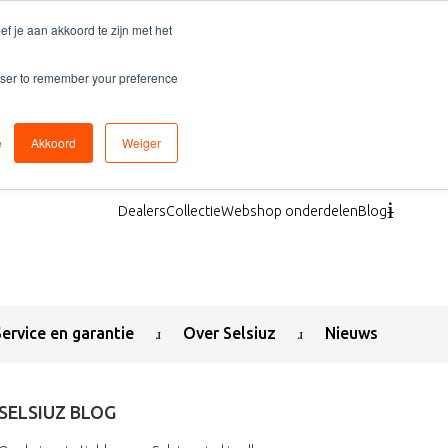
f je aan akkoord te zijn met het
rowser to remember your preference
e
Akkoord
Weiger
Dealers
Collectie
Webshop onderdelen
Blog
Service en garantie
Over Selsiuz
Nieuws
SELSIUZ BLOG