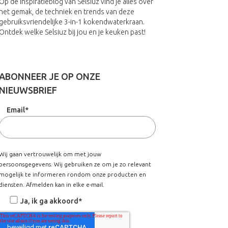
Op de inspiratieblog van Selsiuz vind je alles over
het gemak, de techniek en trends van deze
gebruiksvriendelijke 3-in-1 kokendwaterkraan.
Ontdek welke Selsiuz bij jou en je keuken past!
ABONNEER JE OP ONZE
NIEUWSBRIEF
Email
*
Wij gaan vertrouwelijk om met jouw
persoonsgegevens. Wij gebruiken ze om je zo relevant
mogelijk te informeren rondom onze producten en
diensten. Afmelden kan in elke e-mail.
Ja, ik ga akkoord
*