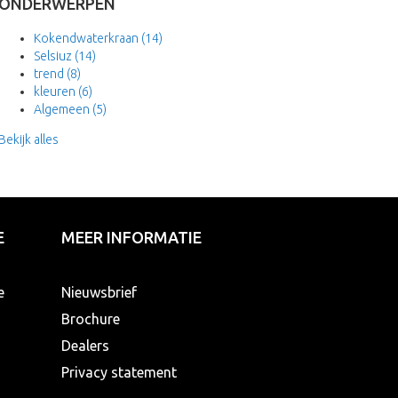
ONDERWERPEN
Kokendwaterkraan
(14)
Selsiuz
(14)
trend
(8)
kleuren
(6)
Algemeen
(5)
Bekijk alles
E
MEER INFORMATIE
e
Nieuwsbrief
Brochure
Dealers
Privacy statement