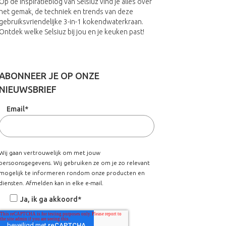
Op de inspiratieblog van Selsiuz vind je alles over
het gemak, de techniek en trends van deze
gebruiksvriendelijke 3-in-1 kokendwaterkraan.
Ontdek welke Selsiuz bij jou en je keuken past!
ABONNEER JE OP ONZE
NIEUWSBRIEF
Email
*
Wij gaan vertrouwelijk om met jouw
persoonsgegevens. Wij gebruiken ze om je zo relevant
mogelijk te informeren rondom onze producten en
diensten. Afmelden kan in elke e-mail.
Ja, ik ga akkoord
*