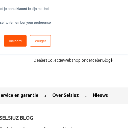
f je aan akkoord te zijn met het
rowser to remember your preference
e
Akkoord
Weiger
Dealers
Collectie
Webshop onderdelen
Blog
Service en garantie
Over Selsiuz
Nieuws
SELSIUZ BLOG