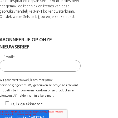
Op de inspiratieblog van Selsiuz vind je alles over
het gemak, de techniek en trends van deze
gebruiksvriendelijke 3-in-1 kokendwaterkraan.
Ontdek welke Selsiuz bij jou en je keuken past!
ABONNEER JE OP ONZE
NIEUWSBRIEF
Email
*
Wij gaan vertrouwelijk om met jouw
persoonsgegevens. Wij gebruiken ze om je zo relevant
mogelijk te informeren rondom onze producten en
diensten. Afmelden kan in elke e-mail.
Ja, ik ga akkoord
*