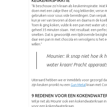
KEUKENINSPIRATIE
“Ik beschouw zo’n kraan als keukeninspiratie. Wat 
doen met een zakje thee of, nog lekkerder, verse m
gebruiken voor sous vide bereidingen. Dan verpak j
kun je ver van tevoren al doen en daarna in de koe
Toen ik ging koken, vulde ik een pan met water uit
geheel 35 minuten staan. Het resultaat: een perfe
smelten. Dat is gewoonlijk een tijdrovende bezighe
daar een pan in met chocola en vervolgens is het
willen.”
Mounier: Ik snap niet hoe ik
water kraan! Pracht apparaat
Uiteraard hebben we er inmiddels voor gezorgd dat
zijn keuken pronkt nu een
Gun Metal
kraan met Com
9 REDENEN VOOR EEN KOKENDWATE
Wil je net als Mounir ook een kokendwaterkraan 
voor een kokendwaterkraan.