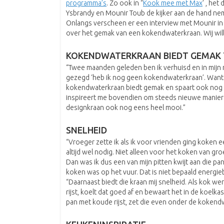
programma’s
. Zo ook in “
Kook mee met Max
’ , he
Ysbrandy en Mounir Toub de kijker aan de hand ne
Onlangs verscheen er een interview met Mounir in h
over het gemak van een kokendwaterkraan. Wij will
KOKENDWATERKRAAN BIEDT GEMAK 
“Twee maanden geleden ben ik verhuisd en in mijn 
gezegd ‘heb ik nog geen kokendwaterkraan’. Want dat
kokendwaterkraan biedt gemak en spaart ook nog e
inspireert me bovendien om steeds nieuwe manieren
designkraan ook nog eens heel mooi.”
SNELHEID
“Vroeger zette ik als ik voor vrienden ging koken 
altijd wel nodig. Niet alleen voor het koken van g
Dan was ik dus een van mijn pitten kwijt aan die pan
koken was op het vuur. Dat is niet bepaald energi
“Daarnaast biedt die kraan mij snelheid. Als kok we
rijst, koelt dat goed af en bewaart het in de koelka
pan met koude rijst, zet die even onder de kokendwat