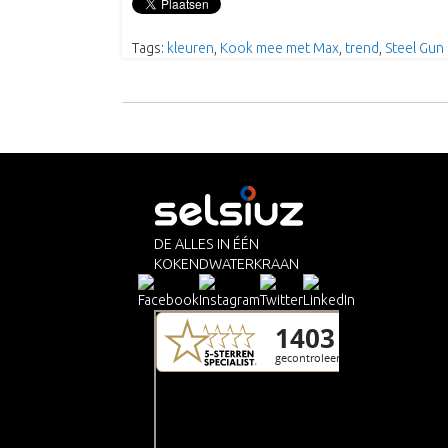
Tags:
kleuren
,
Kook mee met Max
,
trend
,
Steel Gun
DE ALLES IN ÉÉN
KOKENDWATERKRAAN