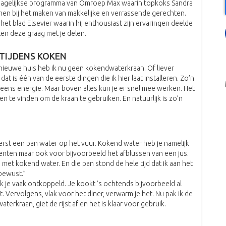
t dagelijkse programma van Omroep Max waarin topkoks Sandra
men bij het maken van makkelijke en verrassende gerechten.
et blad Elsevier waarin hij enthousiast zijn ervaringen deelde
en deze graag met je delen.
TIJDENS KOKEN
nieuwe huis heb ik nu geen kokendwaterkraan. Of liever
 is één van de eerste dingen die ik hier laat installeren. Zo’n
ens energie. Maar boven alles kun je er snel mee werken. Het
 te vinden om de kraan te gebruiken. En natuurlijk is zo’n
eerst een pan water op het vuur. Kokend water heb je namelijk
roenten maar ook voor bijvoorbeeld het afblussen van een jus.
 met kokend water. En die pan stond de hele tijd dat ik aan het
ebewust.”
rk je vaak ontkoppeld. Je kookt ’s ochtends bijvoorbeeld al
st. Vervolgens, vlak voor het diner, verwarm je het. Nu pak ik de
erkraan, giet de rijst af en het is klaar voor gebruik.