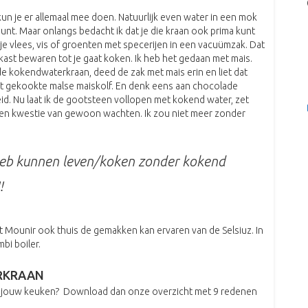
kun je er allemaal mee doen. Natuurlijk even water in een mok
unt. Maar onlangs bedacht ik dat je die kraan ook prima kunt
e vlees, vis of groenten met specerijen in een vacuümzak. Dat
lkast bewaren tot je gaat koken. Ik heb het gedaan met mais.
 de kokendwaterkraan, deed de zak met mais erin en liet dat
ct gekookte malse maiskolf. En denk eens aan chocolade
id. Nu laat ik de gootsteen vollopen met kokend water, zet
 een kwestie van gewoon wachten. Ik zou niet meer zonder
 heb kunnen leven/koken zonder kokend
!!
 Mounir ook thuis de gemakken kan ervaren van de Selsiuz. In
bi boiler.
RKRAAN
in jouw keuken? Download dan onze overzicht met 9 redenen