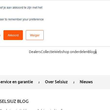
f je aan akkoord te zijn met het
rowser to remember your preference
e
Akkoord
Weiger
Dealers
Collectie
Webshop onderdelen
Blog
Service en garantie
Over Selsiuz
Nieuws
SELSIUZ BLOG