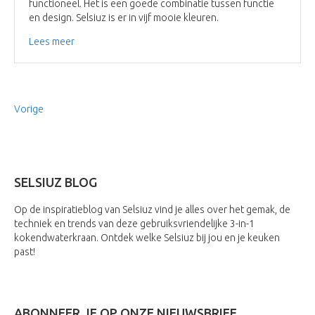
functioneel. Het is een goede combinatie tussen functie
en design. Selsiuz is er in vijf mooie kleuren.
Lees meer
Vorige
SELSIUZ BLOG
Op de inspiratieblog van Selsiuz vind je alles over het gemak, de
techniek en trends van deze gebruiksvriendelijke 3-in-1
kokendwaterkraan. Ontdek welke Selsiuz bij jou en je keuken
past!
ABONNEER JE OP ONZE NIEUWSBRIEF