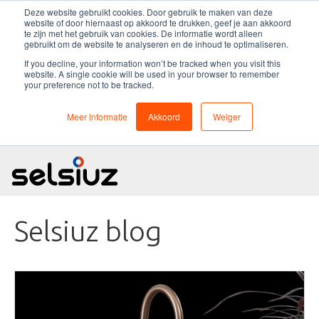
Deze website gebruikt cookies. Door gebruik te maken van deze
website of door hiernaast op akkoord te drukken, geef je aan akkoord
te zijn met het gebruik van cookies. De informatie wordt alleen
gebruikt om de website te analyseren en de inhoud te optimaliseren.
If you decline, your information won’t be tracked when you visit this
website. A single cookie will be used in your browser to remember
Selsiuz
your preference not to be tracked.
Meer informatie
Akkoord
Weiger
Kokend water kraan
Service en garantie
Over Selsiuz
Selsiuz blog
Nieuws
Dealers
Collectie