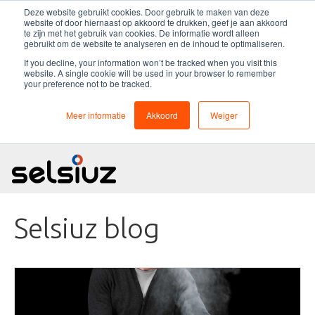
Deze website gebruikt cookies. Door gebruik te maken van deze
website of door hiernaast op akkoord te drukken, geef je aan akkoord
te zijn met het gebruik van cookies. De informatie wordt alleen
gebruikt om de website te analyseren en de inhoud te optimaliseren.
If you decline, your information won’t be tracked when you visit this
website. A single cookie will be used in your browser to remember
Selsiuz
your preference not to be tracked.
Meer informatie
Akkoord
Weiger
Kokend water kraan
Service en garantie
Over Selsiuz
Selsiuz blog
Nieuws
Dealers
Collectie