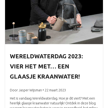
Webshop onderdelen
Blog
Inloggen
WERELDWATERDAG 2023:
VIER HET MET… EEN
GLAASJE KRAANWATER!
Door Jasper Wijsman • 22 maart 2023
Het is vandaag Wereldwaterdag. Hoe je dit viert? Met een
heerlijk glaasje kraanwater natuurlijk! Ontdek in deze blog
waarom kraanwater beter is voor je gezondheid, het milieu